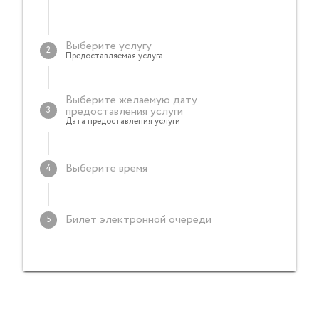
Выберите услугу
2
Предоставляемая услуга
Выберите желаемую дату
предоставления услуги
3
Выберите услугу
Дата предоставления услуги
2026
Выберите время
НАЗАД
4
вс, 9 авг.
НАЗАД
Билет электронной очереди
5
август 2026 г.
П
В
С
Ч
П
С
В
Билет электронной оче
1
2
реди
3
4
5
6
7
8
9