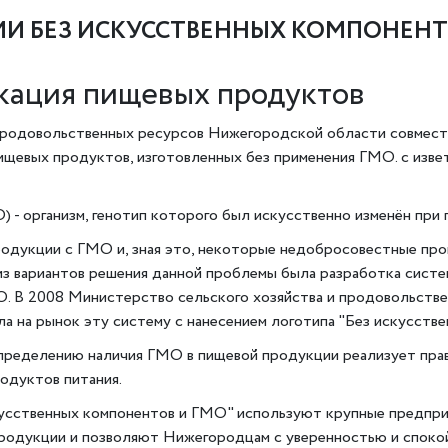
И БЕЗ ИСКУССТВЕННЫХ КОМПОНЕНТ
кация пищевых продуктов
 продовольственных ресурсов Нижегородской области совмес
щевых продуктов, изготовленных без применения ГМО. с изве
 - организм, генотип которого был искусственно изменён при
родукции с ГМО и, зная это, некоторые недобросовестные про
 из вариантов решения данной проблемы была разработка сис
О. В 2008 Министерство сельского хозяйства и продовольст
 на рынок эту систему с нанесением логотипа "Без искусств
ределению наличия ГМО в пищевой продукции реализует прав
одуктов питания.
усственных компонентов и ГМО" используют крупные предпри
продукции и позволяют Нижегородцам с уверенностью и спок