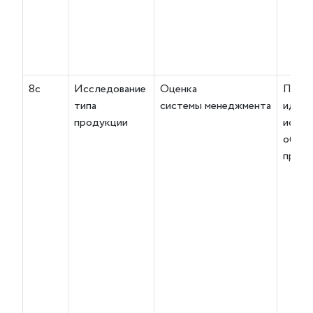
8с
Исследование
Оценка
Поср
типа
системы менеджмента
идент
продукции
испыт
образ
проду