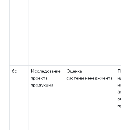
6с
Исследование
Оценка
Поср
проекта
системы менеджмента
идент
продукции
испыт
(изме
образ
проду