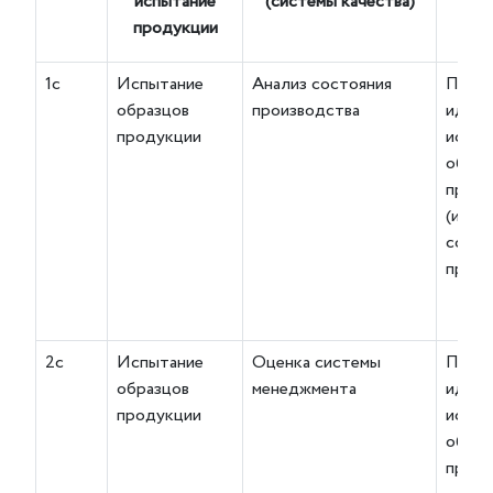
испытание
(системы качества)
ко
продукции
1с
Испытание
Анализ состояния
Поср
образцов
производства
идент
продукции
испыт
образ
проду
(или) 
состо
произ
2с
Испытание
Оценка системы
Поср
образцов
менеджмента
идент
продукции
испыт
образ
проду