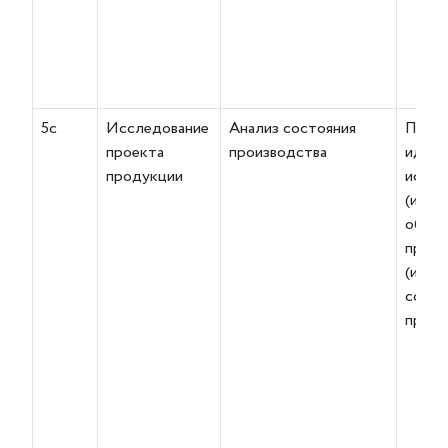
5с
Исследование
Анализ состояния
Поср
проекта
производства
идент
продукции
испыт
(изме
образ
проду
(или) 
состо
произ