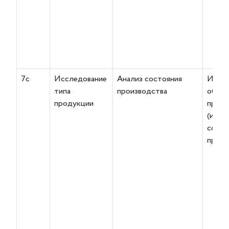
7с
Исследование
Анализ состояния
Испы
типа
производства
образ
продукции
проду
(или) 
состо
произ