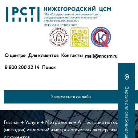
О центре
Для клиентов
Контакты
mail@nncsm.ru
8 800 200 22 14
Поиск
Записаться онлайн
Главная
→
Услуги
→
Метрология
→
Аттестация методик
(методов) измерений и метрологическая экспертиза
документов