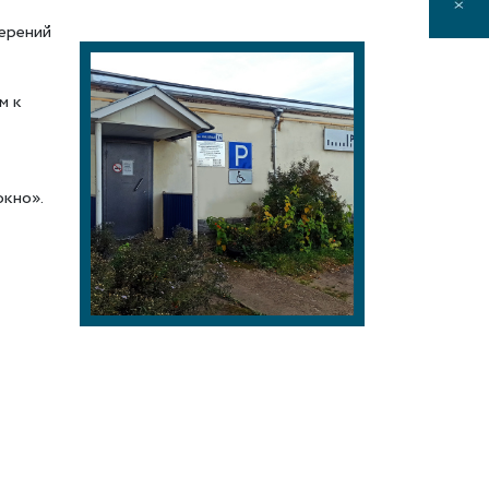
ерений
м к
окно».