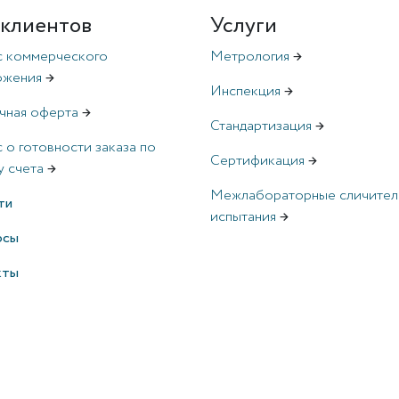
 клиентов
Услуги
с коммерческого
Метрология
→
ожения
→
Инспекция
→
чная оферта
→
Стандартизация
→
 о готовности заказа по
Сертификация
→
 счета
→
Межлабораторные сличител
ти
испытания
→
рсы
кты