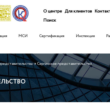
О центре
Для клиентов
Контак
Поиск
ация
МСИ
Сертификация
Инспекция
Р
представительства
→
Сергачское представительство
ЕЛЬСТВО